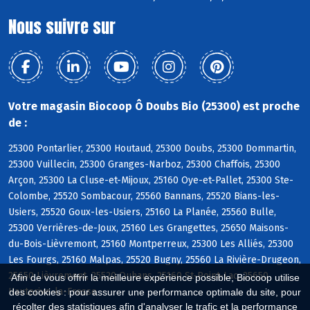
Nous suivre sur
Votre magasin Biocoop Ô Doubs Bio (25300) est proche
de :
25300 Pontarlier, 25300 Houtaud, 25300 Doubs, 25300 Dommartin,
25300 Vuillecin, 25300 Granges-Narboz, 25300 Chaffois, 25300
Arçon, 25300 La Cluse-et-Mijoux, 25160 Oye-et-Pallet, 25300 Ste-
Colombe, 25520 Sombacour, 25560 Bannans, 25520 Bians-les-
Usiers, 25520 Goux-les-Usiers, 25160 La Planée, 25560 Bulle,
25300 Verrières-de-Joux, 25160 Les Grangettes, 25650 Maisons-
du-Bois-Lièvremont, 25160 Montperreux, 25300 Les Alliés, 25300
Les Fourgs, 25160 Malpas, 25520 Bugny, 25560 La Rivière-Drugeon,
25650 Lièvremont, 25520 Ouhans, 25160 St-Point-Lac, 25650
Afin de vous offrir la meilleure expérience possible, Biocoop utilise
Hauterive-la-Fresse
des cookies : pour assurer une performance optimale du site, pour
récolter des statistiques afin d'analyser le trafic et la performance