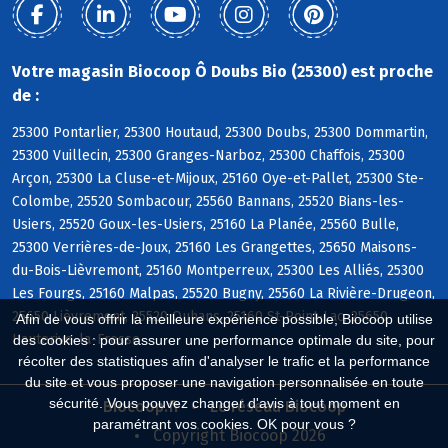
Votre magasin Biocoop Ô Doubs Bio (25300) est proche
de :
25300 Pontarlier, 25300 Houtaud, 25300 Doubs, 25300 Dommartin,
25300 Vuillecin, 25300 Granges-Narboz, 25300 Chaffois, 25300
Arçon, 25300 La Cluse-et-Mijoux, 25160 Oye-et-Pallet, 25300 Ste-
Colombe, 25520 Sombacour, 25560 Bannans, 25520 Bians-les-
Usiers, 25520 Goux-les-Usiers, 25160 La Planée, 25560 Bulle,
25300 Verrières-de-Joux, 25160 Les Grangettes, 25650 Maisons-
du-Bois-Lièvremont, 25160 Montperreux, 25300 Les Alliés, 25300
Les Fourgs, 25160 Malpas, 25520 Bugny, 25560 La Rivière-Drugeon,
25650 Lièvremont, 25520 Ouhans, 25160 St-Point-Lac, 25650
Afin de vous offrir la meilleure expérience possible, Biocoop utilise
Hauterive-la-Fresse
des cookies : pour assurer une performance optimale du site, pour
récolter des statistiques afin d'analyser le trafic et la performance
du site et vous proposer une navigation personnalisée en toute
sécurité. Vous pouvez changer d'avis à tout moment en
Biocoop.fr
Le réseau Biocoop
paramétrant vos cookies. OK pour vous ?
Copyright Biocoop 2026