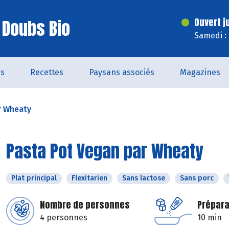
 Doubs Bio
Ouvert j
Samedi :
és
Recettes
Paysans associés
Magazines
r Wheaty
Pasta Pot Vegan par Wheaty
Plat principal
Flexitarien
Sans lactose
Sans porc
Nombre de personnes
Prépara
4 personnes
10 min