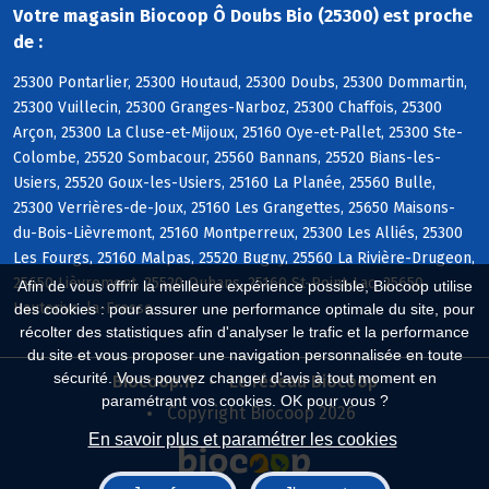
Votre magasin Biocoop Ô Doubs Bio (25300) est proche
de :
25300 Pontarlier, 25300 Houtaud, 25300 Doubs, 25300 Dommartin,
25300 Vuillecin, 25300 Granges-Narboz, 25300 Chaffois, 25300
Arçon, 25300 La Cluse-et-Mijoux, 25160 Oye-et-Pallet, 25300 Ste-
Colombe, 25520 Sombacour, 25560 Bannans, 25520 Bians-les-
Usiers, 25520 Goux-les-Usiers, 25160 La Planée, 25560 Bulle,
25300 Verrières-de-Joux, 25160 Les Grangettes, 25650 Maisons-
du-Bois-Lièvremont, 25160 Montperreux, 25300 Les Alliés, 25300
Les Fourgs, 25160 Malpas, 25520 Bugny, 25560 La Rivière-Drugeon,
25650 Lièvremont, 25520 Ouhans, 25160 St-Point-Lac, 25650
Afin de vous offrir la meilleure expérience possible, Biocoop utilise
Hauterive-la-Fresse
des cookies : pour assurer une performance optimale du site, pour
récolter des statistiques afin d'analyser le trafic et la performance
du site et vous proposer une navigation personnalisée en toute
sécurité. Vous pouvez changer d'avis à tout moment en
Biocoop.fr
Le réseau Biocoop
paramétrant vos cookies. OK pour vous ?
Copyright Biocoop 2026
En savoir plus et paramétrer les cookies