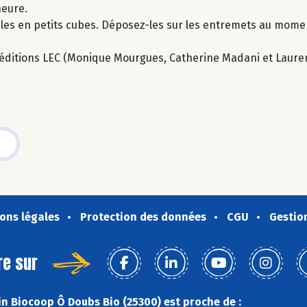
heure.
-les en petits cubes. Déposez-les sur les entremets au mome
ux éditions LEC (Monique Mourgues, Catherine Madani et Laure
ons légales
Protection des données
CGU
Gestio
re sur
n Biocoop Ô Doubs Bio (25300) est proche de :