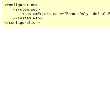
<configuration>

    <system.web>

        <customErrors mode="RemoteOnly" defaultR
    </system.web>

</configuration>