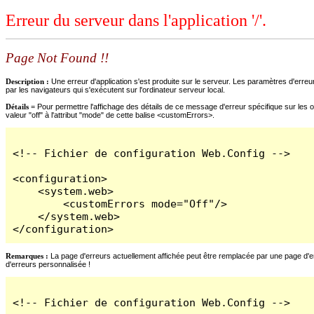
Erreur du serveur dans l'application '/'.
Page Not Found !!
Description :
Une erreur d'application s'est produite sur le serveur. Les paramètres d'erreur
par les navigateurs qui s'exécutent sur l'ordinateur serveur local.
Détails =
Pour permettre l'affichage des détails de ce message d'erreur spécifique sur les o
valeur "off" à l'attribut "mode" de cette balise <customErrors>.
<!-- Fichier de configuration Web.Config -->

<configuration>

    <system.web>

        <customErrors mode="Off"/>

    </system.web>

</configuration>
Remarques :
La page d'erreurs actuellement affichée peut être remplacée par une page d'erre
d'erreurs personnalisée !
<!-- Fichier de configuration Web.Config -->
