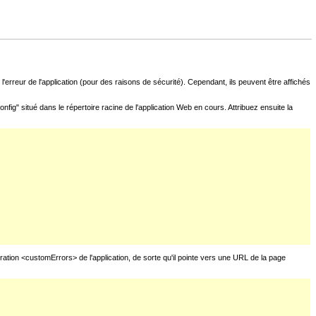
l'erreur de l'application (pour des raisons de sécurité). Cependant, ils peuvent être affichés
fig" situé dans le répertoire racine de l'application Web en cours. Attribuez ensuite la
uration <customErrors> de l'application, de sorte qu'il pointe vers une URL de la page