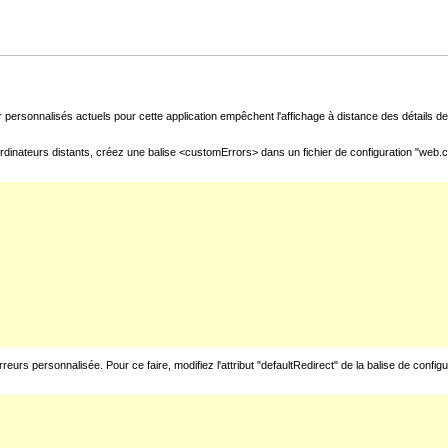
 personnalisés actuels pour cette application empêchent l'affichage à distance des détails de 
rdinateurs distants, créez une balise <customErrors> dans un fichier de configuration "web.con
urs personnalisée. Pour ce faire, modifiez l'attribut "defaultRedirect" de la balise de config