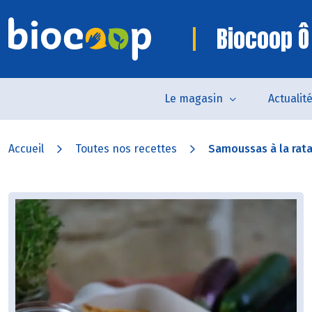
Biocoop Ô
Le magasin
Actualit
Accueil
Toutes nos recettes
Samoussas à la ratat