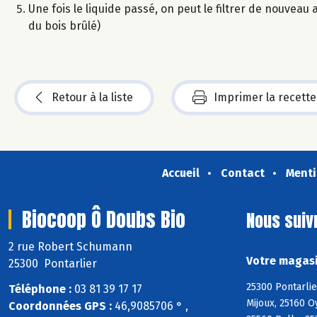
Une fois le liquide passé, on peut le filtrer de nouveau 
du bois brûlé)
Retour à la liste
Imprimer la recette
Accueil
Contact
Menti
Biocoop Ô Doubs Bio
Nous suiv
2 rue Robert Schumann
Votre magasi
25300 Pontarlier
25300 Pontarlie
Téléphone :
03 81 39 17 17
Mijoux, 25160 O
Coordonnées GPS :
46,9085706 ° ,