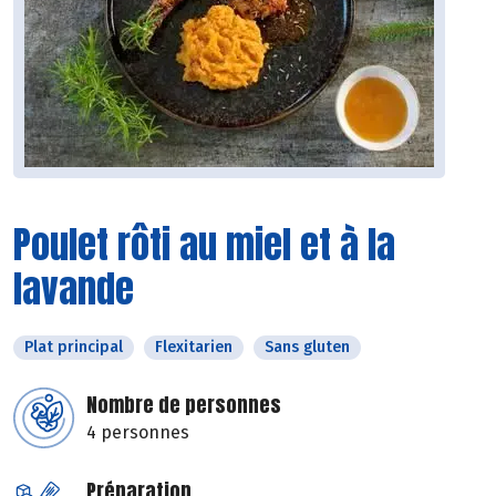
Poulet rôti au miel et à la
lavande
Plat principal
Flexitarien
Sans gluten
Nombre de personnes
4 personnes
Préparation