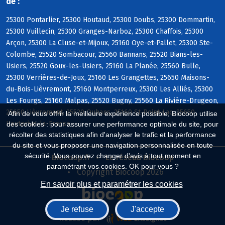
de :
25300 Pontarlier, 25300 Houtaud, 25300 Doubs, 25300 Dommartin,
25300 Vuillecin, 25300 Granges-Narboz, 25300 Chaffois, 25300
Arçon, 25300 La Cluse-et-Mijoux, 25160 Oye-et-Pallet, 25300 Ste-
Colombe, 25520 Sombacour, 25560 Bannans, 25520 Bians-les-
Usiers, 25520 Goux-les-Usiers, 25160 La Planée, 25560 Bulle,
25300 Verrières-de-Joux, 25160 Les Grangettes, 25650 Maisons-
du-Bois-Lièvremont, 25160 Montperreux, 25300 Les Alliés, 25300
Les Fourgs, 25160 Malpas, 25520 Bugny, 25560 La Rivière-Drugeon,
25650 Lièvremont, 25520 Ouhans, 25160 St-Point-Lac, 25650
Afin de vous offrir la meilleure expérience possible, Biocoop utilise
Hauterive-la-Fresse
des cookies : pour assurer une performance optimale du site, pour
récolter des statistiques afin d'analyser le trafic et la performance
du site et vous proposer une navigation personnalisée en toute
sécurité. Vous pouvez changer d'avis à tout moment en
Biocoop.fr
Le réseau Biocoop
paramétrant vos cookies. OK pour vous ?
Copyright Biocoop 2026
En savoir plus et paramétrer les cookies
Je refuse
J'accepte
Réalisé par