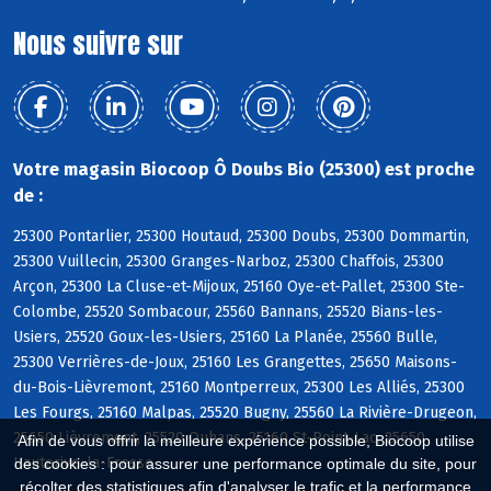
Nous suivre sur
Votre magasin Biocoop Ô Doubs Bio (25300) est proche
de :
25300 Pontarlier, 25300 Houtaud, 25300 Doubs, 25300 Dommartin,
25300 Vuillecin, 25300 Granges-Narboz, 25300 Chaffois, 25300
Arçon, 25300 La Cluse-et-Mijoux, 25160 Oye-et-Pallet, 25300 Ste-
Colombe, 25520 Sombacour, 25560 Bannans, 25520 Bians-les-
Usiers, 25520 Goux-les-Usiers, 25160 La Planée, 25560 Bulle,
25300 Verrières-de-Joux, 25160 Les Grangettes, 25650 Maisons-
du-Bois-Lièvremont, 25160 Montperreux, 25300 Les Alliés, 25300
Les Fourgs, 25160 Malpas, 25520 Bugny, 25560 La Rivière-Drugeon,
25650 Lièvremont, 25520 Ouhans, 25160 St-Point-Lac, 25650
Afin de vous offrir la meilleure expérience possible, Biocoop utilise
Hauterive-la-Fresse
des cookies : pour assurer une performance optimale du site, pour
récolter des statistiques afin d'analyser le trafic et la performance