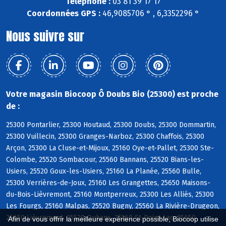
Téléphone :
03 81 39 17 17
Coordonnées GPS :
46,9085706 ° , 6,3352296 °
Nous suivre sur
Votre magasin Biocoop Ô Doubs Bio (25300) est proche
de :
25300 Pontarlier, 25300 Houtaud, 25300 Doubs, 25300 Dommartin,
25300 Vuillecin, 25300 Granges-Narboz, 25300 Chaffois, 25300
Arçon, 25300 La Cluse-et-Mijoux, 25160 Oye-et-Pallet, 25300 Ste-
Colombe, 25520 Sombacour, 25560 Bannans, 25520 Bians-les-
Usiers, 25520 Goux-les-Usiers, 25160 La Planée, 25560 Bulle,
25300 Verrières-de-Joux, 25160 Les Grangettes, 25650 Maisons-
du-Bois-Lièvremont, 25160 Montperreux, 25300 Les Alliés, 25300
Les Fourgs, 25160 Malpas, 25520 Bugny, 25560 La Rivière-Drugeon,
25650 Lièvremont, 25520 Ouhans, 25160 St-Point-Lac, 25650
Afin de vous offrir la meilleure expérience possible, Biocoop utilise