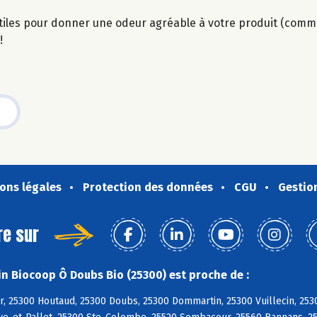
utiles pour donner une odeur agréable à votre produit (comme
!
ons légales
Protection des données
CGU
Gestio
re sur
n Biocoop Ô Doubs Bio (25300) est proche de :
r, 25300 Houtaud, 25300 Doubs, 25300 Dommartin, 25300 Vuillecin, 253