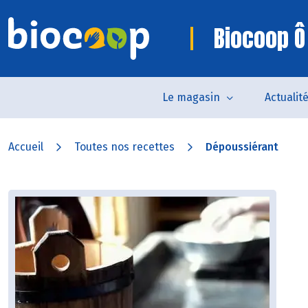
Biocoop Ô
Le magasin
Actualit
Accueil
Toutes nos recettes
Dépoussiérant