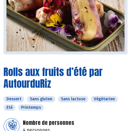
Rolls aux fruits d’été par
AutourduRiz
Dessert
Sans gluten
Sans lactose
Végétarien
Eté
Printemps
Nombre de personnes
4 personnes