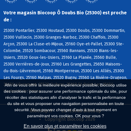
Votre magasin Biocoop Ô Doubs Bio (25300) est proche
de :
25300 Pontarlier, 25300 Houtaud, 25300 Doubs, 25300 Dommartin,
25300 Vuillecin, 25300 Granges-Narboz, 25300 Chaffois, 25300
Arçon, 25300 La Cluse-et-Mijoux, 25160 Oye-et-Pallet, 25300 Ste-
Colombe, 25520 Sombacour, 25560 Bannans, 25520 Bians-les-
Usiers, 25520 Goux-les-Usiers, 25160 La Planée, 25560 Bulle,
25300 Verrières-de-Joux, 25160 Les Grangettes, 25650 Maisons-
du-Bois-Lièvremont, 25160 Montperreux, 25300 Les Alliés, 25300
Les Fourgs, 25160 Malpas, 25520 Bugny, 25560 La Rivière-Drugeon,
25650 Lièvremont, 25520 Ouhans, 25160 St-Point-Lac, 25650
Afin de vous offrir la meilleure expérience possible, Biocoop utilise
Hauterive-la-Fresse
des cookies : pour assurer une performance optimale du site, pour
récolter des statistiques afin d'analyser le trafic et la performance
du site et vous proposer une navigation personnalisée en toute
sécurité. Vous pouvez changer d'avis à tout moment en
Biocoop.fr
Le réseau Biocoop
paramétrant vos cookies. OK pour vous ?
Copyright Biocoop 2026
En savoir plus et paramétrer les cookies