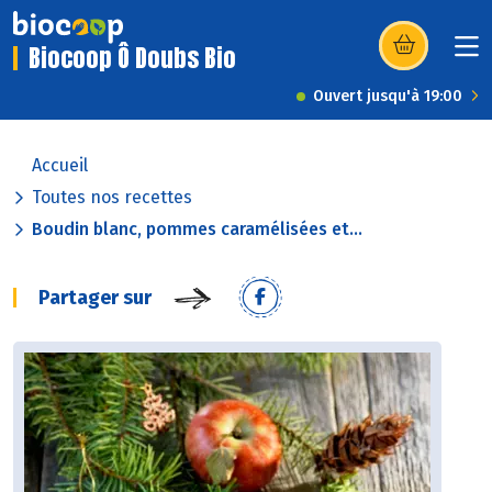
Biocoop Ô Doubs Bio
(s’ouvre dans u
Ouvert jusqu'à 19:00
Accueil
Toutes nos recettes
Boudin blanc, pommes caramélisées et...
Partager sur