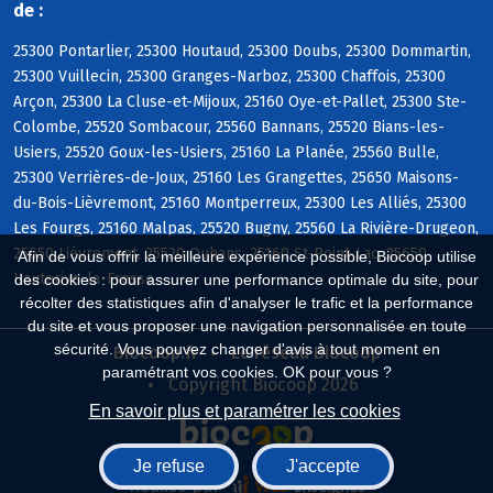
de :
25300 Pontarlier, 25300 Houtaud, 25300 Doubs, 25300 Dommartin,
25300 Vuillecin, 25300 Granges-Narboz, 25300 Chaffois, 25300
Arçon, 25300 La Cluse-et-Mijoux, 25160 Oye-et-Pallet, 25300 Ste-
Colombe, 25520 Sombacour, 25560 Bannans, 25520 Bians-les-
Usiers, 25520 Goux-les-Usiers, 25160 La Planée, 25560 Bulle,
25300 Verrières-de-Joux, 25160 Les Grangettes, 25650 Maisons-
du-Bois-Lièvremont, 25160 Montperreux, 25300 Les Alliés, 25300
Les Fourgs, 25160 Malpas, 25520 Bugny, 25560 La Rivière-Drugeon,
25650 Lièvremont, 25520 Ouhans, 25160 St-Point-Lac, 25650
Afin de vous offrir la meilleure expérience possible, Biocoop utilise
Hauterive-la-Fresse
des cookies : pour assurer une performance optimale du site, pour
récolter des statistiques afin d'analyser le trafic et la performance
du site et vous proposer une navigation personnalisée en toute
sécurité. Vous pouvez changer d'avis à tout moment en
Biocoop.fr
Le réseau Biocoop
paramétrant vos cookies. OK pour vous ?
Copyright Biocoop 2026
En savoir plus et paramétrer les cookies
Je refuse
J'accepte
Réalisé par