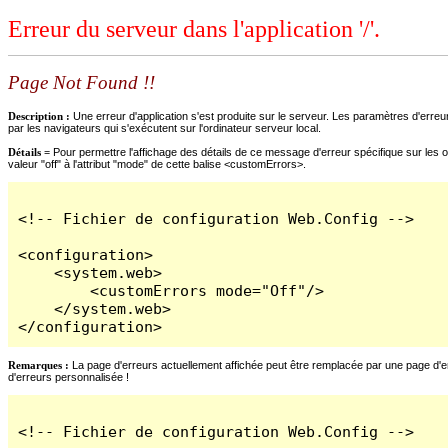
Erreur du serveur dans l'application '/'.
Page Not Found !!
Description :
Une erreur d'application s'est produite sur le serveur. Les paramètres d'erreur
par les navigateurs qui s'exécutent sur l'ordinateur serveur local.
Détails =
Pour permettre l'affichage des détails de ce message d'erreur spécifique sur les o
valeur "off" à l'attribut "mode" de cette balise <customErrors>.
<!-- Fichier de configuration Web.Config -->

<configuration>

    <system.web>

        <customErrors mode="Off"/>

    </system.web>

</configuration>
Remarques :
La page d'erreurs actuellement affichée peut être remplacée par une page d'erre
d'erreurs personnalisée !
<!-- Fichier de configuration Web.Config -->
