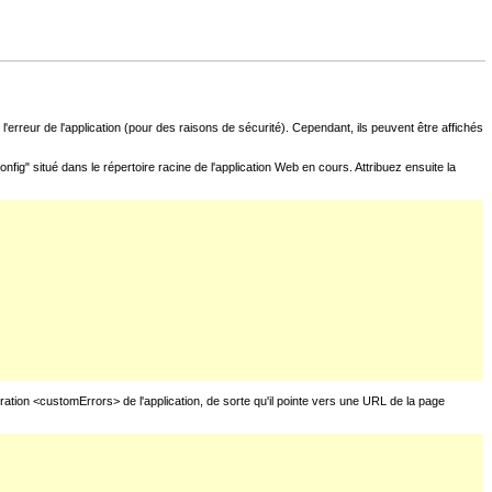
l'erreur de l'application (pour des raisons de sécurité). Cependant, ils peuvent être affichés
fig" situé dans le répertoire racine de l'application Web en cours. Attribuez ensuite la
uration <customErrors> de l'application, de sorte qu'il pointe vers une URL de la page