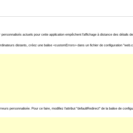
 personnalisés actuels pour cette application empêchent l'affichage à distance des détails de 
rdinateurs distants, créez une balise <customErrors> dans un fichier de configuration "web.con
urs personnalisée. Pour ce faire, modifiez l'attribut "defaultRedirect" de la balise de config