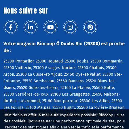
Nous suivre sur
Votre magasin Biocoop Ô Doubs Bio (25300) est proche
de :
25300 Pontarlier, 25300 Houtaud, 25300 Doubs, 25300 Dommartin,
25300 Vuillecin, 25300 Granges-Narboz, 25300 Chaffois, 25300
Arçon, 25300 La Cluse-et-Mijoux, 25160 Oye-et-Pallet, 25300 Ste-
Colombe, 25520 Sombacour, 25560 Bannans, 25520 Bians-les-
Usiers, 25520 Goux-les-Usiers, 25160 La Planée, 25560 Bulle,
25300 Verrières-de-Joux, 25160 Les Grangettes, 25650 Maisons-
du-Bois-Lièvremont, 25160 Montperreux, 25300 Les Alliés, 25300
Les Fourgs, 25160 Malpas, 25520 Bugny, 25560 La Rivière-Drugeon,
25650 Lièvremont, 25520 Ouhans, 25160 St-Point-Lac, 25650
Afin de vous offrir la meilleure expérience possible, Biocoop utilise
Hauterive-la-Fresse
des cookies : pour assurer une performance optimale du site, pour
récolter des statistiques afin d'analyser le trafic et la performance