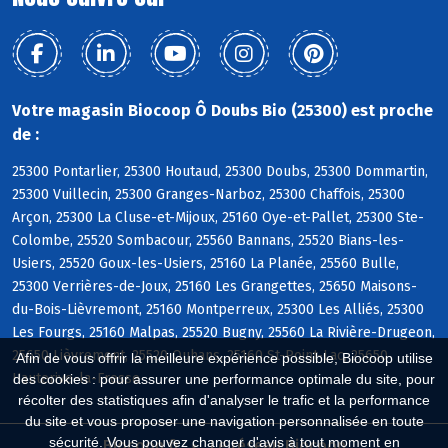
Votre magasin Biocoop Ô Doubs Bio (25300) est proche
de :
25300 Pontarlier, 25300 Houtaud, 25300 Doubs, 25300 Dommartin,
25300 Vuillecin, 25300 Granges-Narboz, 25300 Chaffois, 25300
Arçon, 25300 La Cluse-et-Mijoux, 25160 Oye-et-Pallet, 25300 Ste-
Colombe, 25520 Sombacour, 25560 Bannans, 25520 Bians-les-
Usiers, 25520 Goux-les-Usiers, 25160 La Planée, 25560 Bulle,
25300 Verrières-de-Joux, 25160 Les Grangettes, 25650 Maisons-
du-Bois-Lièvremont, 25160 Montperreux, 25300 Les Alliés, 25300
Les Fourgs, 25160 Malpas, 25520 Bugny, 25560 La Rivière-Drugeon,
25650 Lièvremont, 25520 Ouhans, 25160 St-Point-Lac, 25650
Afin de vous offrir la meilleure expérience possible, Biocoop utilise
Hauterive-la-Fresse
des cookies : pour assurer une performance optimale du site, pour
récolter des statistiques afin d'analyser le trafic et la performance
du site et vous proposer une navigation personnalisée en toute
sécurité. Vous pouvez changer d'avis à tout moment en
Biocoop.fr
Le réseau Biocoop