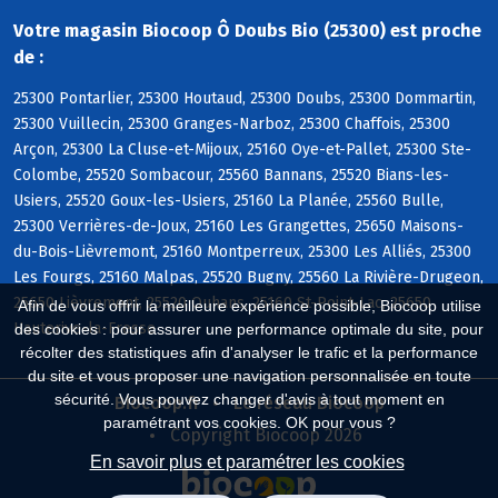
Votre magasin Biocoop Ô Doubs Bio (25300) est proche
de :
25300 Pontarlier, 25300 Houtaud, 25300 Doubs, 25300 Dommartin,
25300 Vuillecin, 25300 Granges-Narboz, 25300 Chaffois, 25300
Arçon, 25300 La Cluse-et-Mijoux, 25160 Oye-et-Pallet, 25300 Ste-
Colombe, 25520 Sombacour, 25560 Bannans, 25520 Bians-les-
Usiers, 25520 Goux-les-Usiers, 25160 La Planée, 25560 Bulle,
25300 Verrières-de-Joux, 25160 Les Grangettes, 25650 Maisons-
du-Bois-Lièvremont, 25160 Montperreux, 25300 Les Alliés, 25300
Les Fourgs, 25160 Malpas, 25520 Bugny, 25560 La Rivière-Drugeon,
25650 Lièvremont, 25520 Ouhans, 25160 St-Point-Lac, 25650
Afin de vous offrir la meilleure expérience possible, Biocoop utilise
Hauterive-la-Fresse
des cookies : pour assurer une performance optimale du site, pour
récolter des statistiques afin d'analyser le trafic et la performance
du site et vous proposer une navigation personnalisée en toute
sécurité. Vous pouvez changer d'avis à tout moment en
Biocoop.fr
Le réseau Biocoop
paramétrant vos cookies. OK pour vous ?
Copyright Biocoop 2026
En savoir plus et paramétrer les cookies