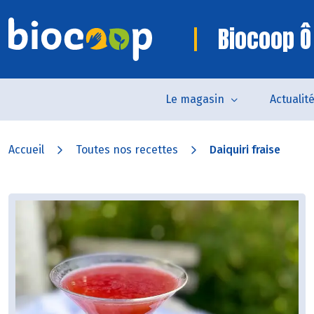
Biocoop Ô
Le magasin
Actualit
Accueil
Toutes nos recettes
Daiquiri fraise