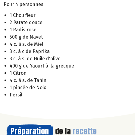
Pour 4 personnes
1 Chou fleur
2 Patate douce
1 Radis rose
500 g de Navet
4 c. à s. de Miel
3 c. à c de Paprika
3 c. à s. de Huile d'olive
400 g de Yaourt à la grecque
1 Citron
4 c. à s. de Tahini
1 pincée de Noix
Persil
Préparation
de la
recette