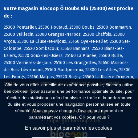
Votre magasin Biocoop Ô Doubs Bio (25300) est proche
de :
25300 Pontarlier, 25300 Houtaud, 25300 Doubs, 25300 Dommartin,
25300 Vuillecin, 25300 Granges-Narboz, 25300 Chaffois, 25300
Arçon, 25300 La Cluse-et-Mijoux, 25160 Oye-et-Pallet, 25300 Ste-
Colombe, 25520 Sombacour, 25560 Bannans, 25520 Bians-les-
Usiers, 25520 Goux-les-Usiers, 25160 La Planée, 25560 Bulle,
25300 Verrières-de-Joux, 25160 Les Grangettes, 25650 Maisons-
du-Bois-Lièvremont, 25160 Montperreux, 25300 Les Alliés, 25300
Les Fourgs, 25160 Malpas, 25520 Bugny, 25560 La Rivière-Drugeon,
25650 Lièvremont, 25520 Ouhans, 25160 St-Point-Lac, 25650
Afin de vous offrir la meilleure expérience possible, Biocoop utilise
Hauterive-la-Fresse
des cookies : pour assurer une performance optimale du site, pour
récolter des statistiques afin d'analyser le trafic et la performance
du site et vous proposer une navigation personnalisée en toute
sécurité. Vous pouvez changer d'avis à tout moment en
Biocoop.fr
Le réseau Biocoop
paramétrant vos cookies. OK pour vous ?
Copyright Biocoop 2026
En savoir plus et paramétrer les cookies