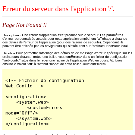
Erreur du serveur dans l'application '/'.
Page Not Found !!
Description :
Une erreur d'application s'est produite sur le serveur. Les paramètres
d'erreur personnalisés actuels pour cette application empêchent l'affichage à distance
des détails de l'erreur de l'application (pour des raisons de sécurité). Cependant, ils
peuvent être affichés par les navigateurs qui s'exécutent sur l'ordinateur serveur local.
Détails =
Pour permettre l'affichage des détails de ce message d'erreur spécifique sur les
ordinateurs distants, créez une balise <customErrors> dans un fichier de configuration
"web.config" situé dans le répertoire racine de l'application Web en cours. Attribuez
ensuite la valeur "off" à l'attribut "mode" de cette balise <customErrors>.
<!-- Fichier de configuration 
Web.Config -->

<configuration>

    <system.web>

        <customErrors 
mode="Off"/>

    </system.web>

</configuration>