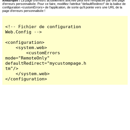
Remarques :
La page d'erreurs actuellement affichée peut être remplacée par une page
d'erreurs personnalisée. Pour ce faire, modifiez l'attribut "defaultRedirect" de la balise de
configuration <customErrors> de l'application, de sorte qu'il pointe vers une URL de la
page d'erreurs personnalisée !
<!-- Fichier de configuration 
Web.Config -->

<configuration>

    <system.web>

        <customErrors 
mode="RemoteOnly" 
defaultRedirect="mycustompage.h
tm"/>

    </system.web>

</configuration>