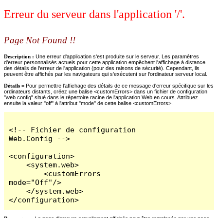
Erreur du serveur dans l'application '/'.
Page Not Found !!
Description :
Une erreur d'application s'est produite sur le serveur. Les paramètres
d'erreur personnalisés actuels pour cette application empêchent l'affichage à distance
des détails de l'erreur de l'application (pour des raisons de sécurité). Cependant, ils
peuvent être affichés par les navigateurs qui s'exécutent sur l'ordinateur serveur local.
Détails =
Pour permettre l'affichage des détails de ce message d'erreur spécifique sur les
ordinateurs distants, créez une balise <customErrors> dans un fichier de configuration
"web.config" situé dans le répertoire racine de l'application Web en cours. Attribuez
ensuite la valeur "off" à l'attribut "mode" de cette balise <customErrors>.
<!-- Fichier de configuration 
Web.Config -->

<configuration>

    <system.web>

        <customErrors 
mode="Off"/>

    </system.web>

</configuration>