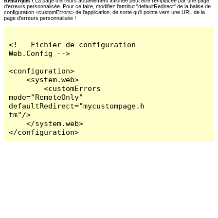
Remarques :
La page d'erreurs actuellement affichée peut être remplacée par une page
d'erreurs personnalisée. Pour ce faire, modifiez l'attribut "defaultRedirect" de la balise de
configuration <customErrors> de l'application, de sorte qu'il pointe vers une URL de la
page d'erreurs personnalisée !
<!-- Fichier de configuration 
Web.Config -->

<configuration>

    <system.web>

        <customErrors 
mode="RemoteOnly" 
defaultRedirect="mycustompage.h
tm"/>

    </system.web>

</configuration>