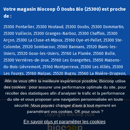
Votre magasin Biocoop Ô Doubs Bio (25300) est proche
de :
25300 Pontarlier, 25300 Houtaud, 25300 Doubs, 25300 Dommartin,
25300 Vuillecin, 25300 Granges-Narboz, 25300 Chaffois, 25300
Arçon, 25300 La Cluse-et-Mijoux, 25160 Oye-et-Pallet, 25300 Ste-
Colombe, 25520 Sombacour, 25560 Bannans, 25520 Bians-les-
Usiers, 25520 Goux-les-Usiers, 25160 La Planée, 25560 Bulle,
25300 Verrières-de-Joux, 25160 Les Grangettes, 25650 Maisons-
du-Bois-Lièvremont, 25160 Montperreux, 25300 Les Alliés, 25300
Les Fourgs, 25160 Malpas, 25520 Bugny, 25560 La Rivière-Drugeon,
25650 Lièvremont, 25520 Ouhans, 25160 St-Point-Lac, 25650
Afin de vous offrir la meilleure expérience possible, Biocoop utilise
Hauterive-la-Fresse
des cookies : pour assurer une performance optimale du site, pour
récolter des statistiques afin d'analyser le trafic et la performance
du site et vous proposer une navigation personnalisée en toute
sécurité. Vous pouvez changer d'avis à tout moment en
Biocoop.fr
Le réseau Biocoop
paramétrant vos cookies. OK pour vous ?
Copyright Biocoop 2026
En savoir plus et paramétrer les cookies