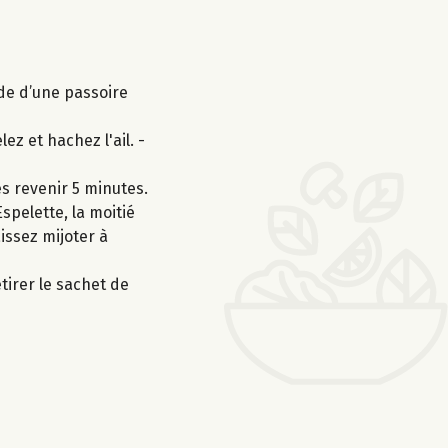
ide d’une passoire
z et hachez l'ail. -
es revenir 5 minutes.
Espelette, la moitié
issez mijoter à
irer le sachet de