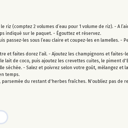
 le riz (comptez 2 volumes d’eau pour 1 volume de riz). - A l’a
emps indiqué sur le paquet. - Égouttez et réservez.
passez-les sous l’eau claire et coupez-les en lamelles. - Pele
e et faites dorez l'ail. - Ajoutez les champignons et faites-l
e lait de coco, puis ajoutez les crevettes cuites, le piment d'
e séchée. - Salez et poivrez selon votre goût, mélangez et la
en temps.
arsemée du restant d'herbes fraîches. N'oubliez pas de ret