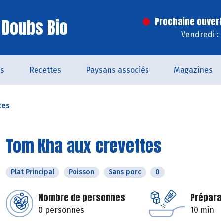
 Doubs Bio
Prochaine ouver
Vendredi :
és
Recettes
Paysans associés
Magazines
tes
Tom Kha aux crevettes
Plat Principal
Poisson
Sans porc
0
Nombre de personnes
Prépara
0 personnes
10 min