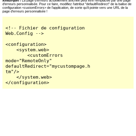
Remarques :
La page d'erreurs actuellement affichée peut être remplacée par une page
d'erreurs personnalisée. Pour ce faire, modifiez l'attribut "defaultRedirect" de la balise de
configuration <customErrors> de l'application, de sorte qu'il pointe vers une URL de la
page d'erreurs personnalisée !
<!-- Fichier de configuration 
Web.Config -->

<configuration>

    <system.web>

        <customErrors 
mode="RemoteOnly" 
defaultRedirect="mycustompage.h
tm"/>

    </system.web>

</configuration>