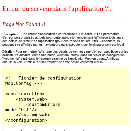
Erreur du serveur dans l'application '/'.
Page Not Found !!
Description :
Une erreur d'application s'est produite sur le serveur. Les paramètres
d'erreur personnalisés actuels pour cette application empêchent l'affichage à distance
des détails de l'erreur de l'application (pour des raisons de sécurité). Cependant, ils
peuvent être affichés par les navigateurs qui s'exécutent sur l'ordinateur serveur local.
Détails =
Pour permettre l'affichage des détails de ce message d'erreur spécifique sur les
ordinateurs distants, créez une balise <customErrors> dans un fichier de configuration
"web.config" situé dans le répertoire racine de l'application Web en cours. Attribuez
ensuite la valeur "off" à l'attribut "mode" de cette balise <customErrors>.
<!-- Fichier de configuration 
Web.Config -->

<configuration>

    <system.web>

        <customErrors 
mode="Off"/>

    </system.web>

</configuration>