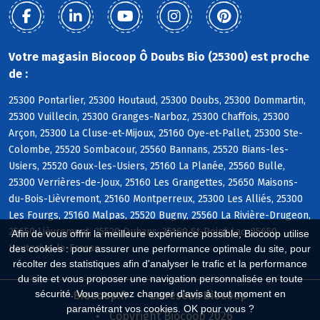
Votre magasin Biocoop Ô Doubs Bio (25300) est proche
de :
25300 Pontarlier, 25300 Houtaud, 25300 Doubs, 25300 Dommartin,
25300 Vuillecin, 25300 Granges-Narboz, 25300 Chaffois, 25300
Arçon, 25300 La Cluse-et-Mijoux, 25160 Oye-et-Pallet, 25300 Ste-
Colombe, 25520 Sombacour, 25560 Bannans, 25520 Bians-les-
Usiers, 25520 Goux-les-Usiers, 25160 La Planée, 25560 Bulle,
25300 Verrières-de-Joux, 25160 Les Grangettes, 25650 Maisons-
du-Bois-Lièvremont, 25160 Montperreux, 25300 Les Alliés, 25300
Les Fourgs, 25160 Malpas, 25520 Bugny, 25560 La Rivière-Drugeon,
25650 Lièvremont, 25520 Ouhans, 25160 St-Point-Lac, 25650
Afin de vous offrir la meilleure expérience possible, Biocoop utilise
Hauterive-la-Fresse
des cookies : pour assurer une performance optimale du site, pour
récolter des statistiques afin d'analyser le trafic et la performance
du site et vous proposer une navigation personnalisée en toute
sécurité. Vous pouvez changer d'avis à tout moment en
Biocoop.fr
Le réseau Biocoop
paramétrant vos cookies. OK pour vous ?
Copyright Biocoop 2026