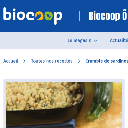
Biocoop Ô
Le magasin
Actualit
Accueil
Toutes nos recettes
Crumble de sardines