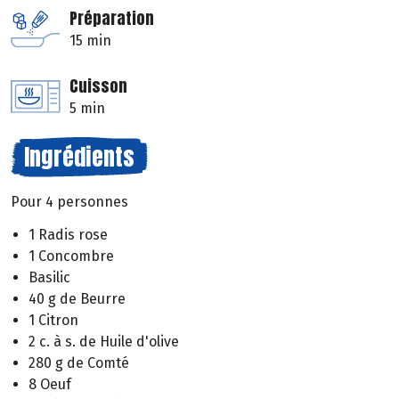
Préparation
15 min
Cuisson
5 min
Ingrédients
Pour 4 personnes
1 Radis rose
1 Concombre
Basilic
40 g de Beurre
1 Citron
2 c. à s. de Huile d'olive
280 g de Comté
8 Oeuf