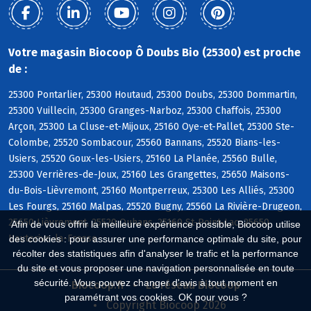
Votre magasin Biocoop Ô Doubs Bio (25300) est proche
de :
25300 Pontarlier, 25300 Houtaud, 25300 Doubs, 25300 Dommartin,
25300 Vuillecin, 25300 Granges-Narboz, 25300 Chaffois, 25300
Arçon, 25300 La Cluse-et-Mijoux, 25160 Oye-et-Pallet, 25300 Ste-
Colombe, 25520 Sombacour, 25560 Bannans, 25520 Bians-les-
Usiers, 25520 Goux-les-Usiers, 25160 La Planée, 25560 Bulle,
25300 Verrières-de-Joux, 25160 Les Grangettes, 25650 Maisons-
du-Bois-Lièvremont, 25160 Montperreux, 25300 Les Alliés, 25300
Les Fourgs, 25160 Malpas, 25520 Bugny, 25560 La Rivière-Drugeon,
25650 Lièvremont, 25520 Ouhans, 25160 St-Point-Lac, 25650
Afin de vous offrir la meilleure expérience possible, Biocoop utilise
Hauterive-la-Fresse
des cookies : pour assurer une performance optimale du site, pour
récolter des statistiques afin d'analyser le trafic et la performance
du site et vous proposer une navigation personnalisée en toute
sécurité. Vous pouvez changer d'avis à tout moment en
Biocoop.fr
Le réseau Biocoop
paramétrant vos cookies. OK pour vous ?
Copyright Biocoop 2026